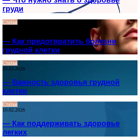
груди
Статьи
26.04.2026
— Как предотвратить болезни
грудной клетки
Статьи
20.03.2026
— Важность здоровья грудной
клетки
Статьи
10.02.2026
— Как поддерживать здоровье
легких