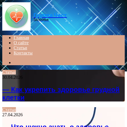
Menu
Группа Чест
Здоровье
Главная
О сайте
Статьи
Контакты
Search
for
Статьи
30.04.2026
— Как укрепить здоровье грудной
клетки
Статьи
27.04.2026
— Что нужно знать о здоровье