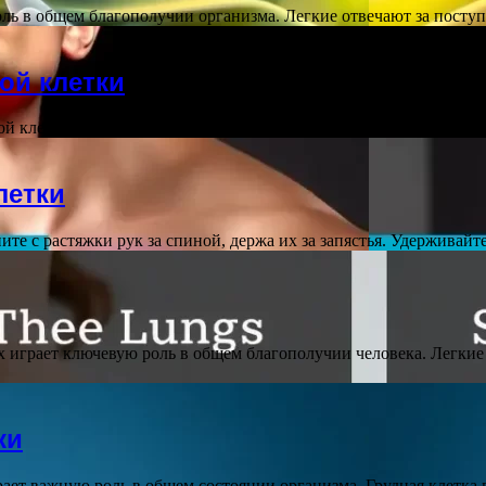
оль в общем благополучии организма. Легкие отвечают за посту
ой клетки
ной клетки играет важную роль в общем благополучии организм
летки
е с растяжки рук за спиной, держа их за запястья. Удерживайт
их играет ключевую роль в общем благополучии человека. Легки
ки
рает важную роль в общем состоянии организма. Грудная клетка 