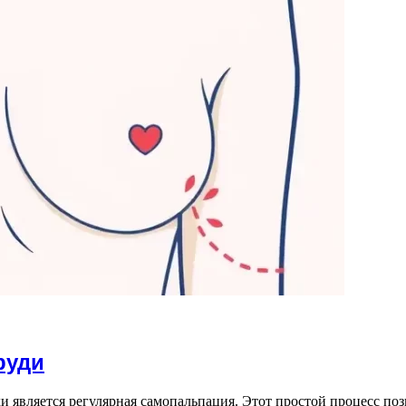
руди
 является регулярная самопальпация. Этот простой процесс поз