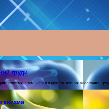
ний груди
енствуется, в том числе и в области лечения заболеваний гру
рганизма