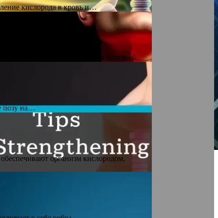
пление кислорода в кровь и…
а. Для предотвращения развития болезней…
е позу на…
е обеспечивают организм кислородом,
включает в себя ребра,…