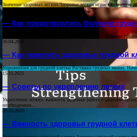
Значение здоровых легких Здоровье легких играет ключевую р
26.04.2026
— Как предотвратить болезни грудн
Поддержание здоровья грудной клетки Забота о здоровье груд
30.04.2026
— Как укрепить здоровье грудной к
Упражнения для грудной клетки Растяжка грудных мышц. Начнит
15.11.2025
— Советы по укреплению легких
Укрепление легких: важность здоровья Забота о здоровье легк
необходимым…
20.03.2026
— Важность здоровья грудной клет
Значение здоровья грудной клетки Здоровье грудной клетки иг