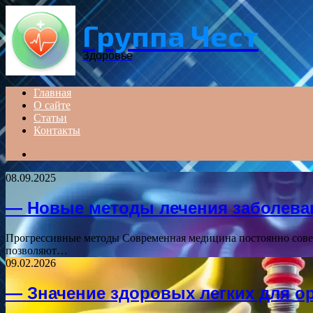
Menu
Группа Чест
Здоровье
Главная
О сайте
Статьи
Контакты
Search
for
08.09.2025
— Новые методы лечения заболева
Прогрессивные методы Современная медицина постоянно соверш
позволяют…
09.02.2026
— Значение здоровых легких для о