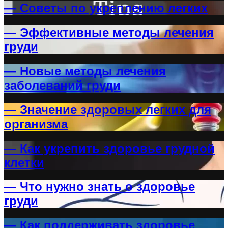
— Советы по укреплению легких
— Эффективные методы лечения
груди
— Новые методы лечения
заболеваний груди
— Значение здоровых легких для
организма
— Как укрепить здоровье грудной
клетки
— Что нужно знать о здоровье
груди
— Как поддерживать здоровье