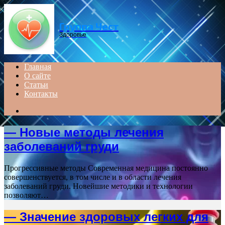
Menu
Группа Чест
Здоровье
Главная
О сайте
Статьи
Контакты
Search
for
— Новые методы лечения
заболеваний груди
Прогрессивные методы Современная медицина постоянно
совершенствуется, в том числе и в области лечения
заболеваний груди. Новейшие методики и технологии
позволяют…
— Значение здоровых легких для