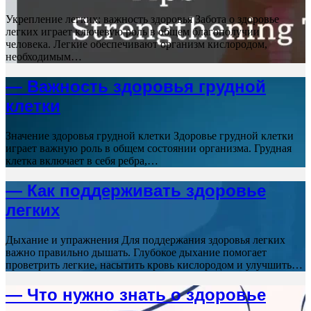
Укрепление легких: важность здоровья Забота о здоровье
легких играет ключевую роль в общем благополучии
человека. Легкие обеспечивают организм кислородом,
необходимым…
— Важность здоровья грудной
клетки
Значение здоровья грудной клетки Здоровье грудной клетки
играет важную роль в общем состоянии организма. Грудная
клетка включает в себя ребра,…
— Как поддерживать здоровье
легких
Дыхание и упражнения Для поддержания здоровья легких
важно правильно дышать. Глубокое дыхание помогает
проветрить легкие, насытить кровь кислородом и улучшить…
— Что нужно знать о здоровье