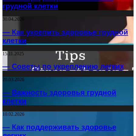
грудной клетки
30.04.2026
— Как укрепить здоровье грудной
клетки
15.11.2025
— Советы по укреплению легких
20.03.2026
— Важность здоровья грудной
клетки
10.02.2026
— Как поддерживать здоровье
легких