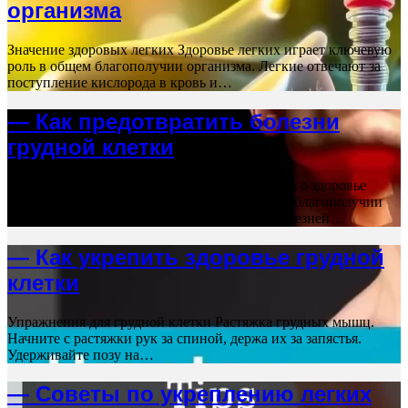
организма
Значение здоровых легких Здоровье легких играет ключевую
роль в общем благополучии организма. Легкие отвечают за
поступление кислорода в кровь и…
— Как предотвратить болезни
грудной клетки
Поддержание здоровья грудной клетки Забота о здоровье
грудной клетки играет важную роль в общем благополучии
организма. Для предотвращения развития болезней…
— Как укрепить здоровье грудной
клетки
Упражнения для грудной клетки Растяжка грудных мышц.
Начните с растяжки рук за спиной, держа их за запястья.
Удерживайте позу на…
— Советы по укреплению легких